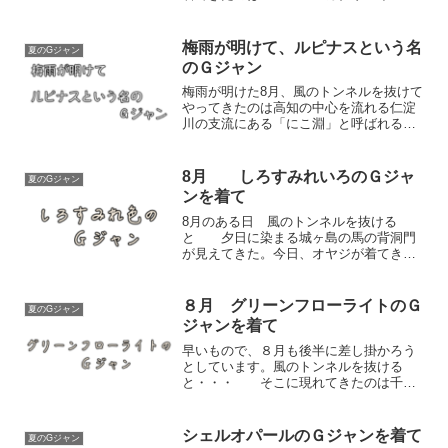
ーのＧジャン！カナリーイエロー ！綺
麗な響きですが、腹黒いオヤジとはとて
も似つきそうもありません。（笑カナリ
梅雨が明けて、ルピナスという名
夏のGジャン
ーイエロー HEX ...
のＧジャン
梅雨が明けた8月、風のトンネルを抜けて
やってきたのは高知の中心を流れる仁淀
川の支流にある「にこ淵」と呼ばれると
ころ。水面のなんとも言えないブルーグ
リーンの輝きがあたかもタイムマシーン
に乗ったかのようにしばし、普段の雑踏
8月 しろすみれいろのＧジャ
夏のGジャン
の疲れを忘れさせてくれ...
ンを着て
8月のある日 風のトンネルを抜ける
と 夕日に染まる城ヶ島の馬の背洞門
が見えてきた。今日、オヤジが着てきた
のはしろすみれいろのＧジャン！しろす
みれいろ なかなか綺麗な響きで
す。（オヤジとは真逆な響きです）
８月 グリーンフローライトのＧ
夏のGジャン
｛しろすみれいろ #eaed...
ジャンを着て
早いもので、８月も後半に差し掛かろう
としています。風のトンネルを抜ける
と・・・ そこに現れてきたのは千条
の滝。幾すじもの涼が溜まりに溜まった
体の疲れを癒やしてくれます。今日、オ
ヤジが着てきたのはグリーンフローライ
シェルオパールのＧジャンを着て
夏のGジャン
トのＧジャン。グリーンフロ...