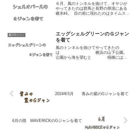
６月、風のトンネルを抜けて、オヤジが
やってきたのは群馬と長野の県境にある
碓氷峠。 目の前に現れたのはタイムスリ
ップしたのか・・煉瓦造りのめがね橋と
呼ばれる壮大な橋。６月のしんしんと降
る雨のなかで見るメガネ橋、そして橋の
下に咲く、一輪の白い...
エッグシェルグリーンのＧジャン
夏のGジャン
を着て
風のトンネルを抜けてやってきたの
は 横浜の山下公園。
公園から海を望むと 桟橋には一
隻の船が・・・ それ
は氷川丸休日よりも閑散とした平日に観
るぶ氷川丸の佇まいは何故か、心なごむ
ものがあります。今日、オヤジ...
2024年5月 青みの紫のGジャンを着て
6月の雨 MAVERICKのGジャンを着て